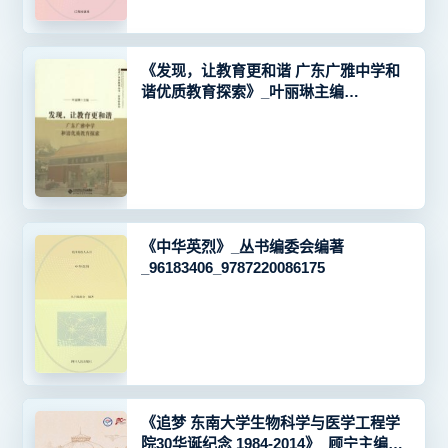
《发现，让教育更和谐 广东广雅中学和
谐优质教育探索》_叶丽琳主编
_96133491_9787303213061
《中华英烈》_丛书编委会编著
_96183406_9787220086175
《追梦 东南大学生物科学与医学工程学
院30华诞纪念 1984-2014》_顾宁主编