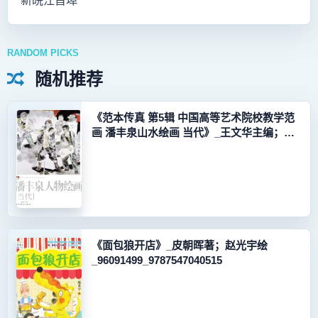
新皖江首埠
RANDOM PICKS
随机推荐
《范本传真 第5辑 中国高等艺术院校教学范
画 潘丰泉山水绘画 当代》_王文华主编；潘
丰泉著_96090228_9787531065906
《面包狼开店》_皮朝晖著；赵光宇绘
_96091499_9787547040515