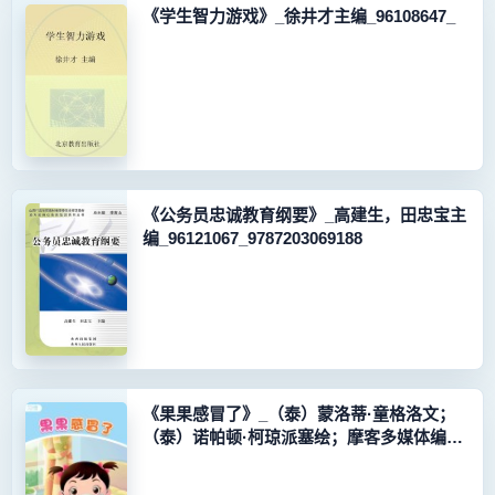
《学生智力游戏》_徐井才主编_96108647_
《公务员忠诚教育纲要》_高建生，田忠宝主
编_96121067_9787203069188
《果果感冒了》_（泰）蒙洛蒂·童格洛文；
（泰）诺帕顿·柯琼派塞绘；摩客多媒体编辑
组译_96128604_9787552515084